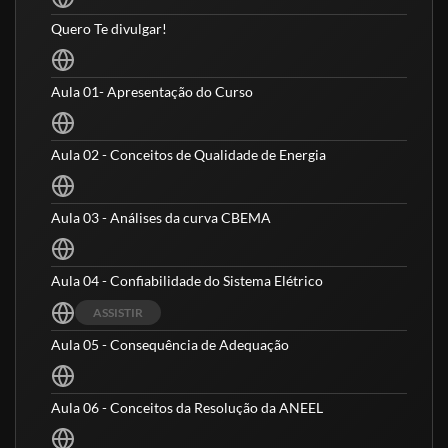
Quero Te divulgar!
Aula 01- Apresentação do Curso
Aula 02 - Conceitos de Qualidade de Energia
Aula 03 - Análises da curva CBEMA
Aula 04 - Confiabilidade do Sistema Elétrico
Para quem é destinado?
ASSISTIR
Aula 05 - Consequência de Adequação
Destinado aos profissionais que trabalham com
instalações elétricas, para edificações de uso coletivo
Aula 06 - Conceitos da Resolução da ANEEL
e industrial, que desejam buscar capacitação ou
aperfeiçoamento no diagnóstico de efeitos nocivos às