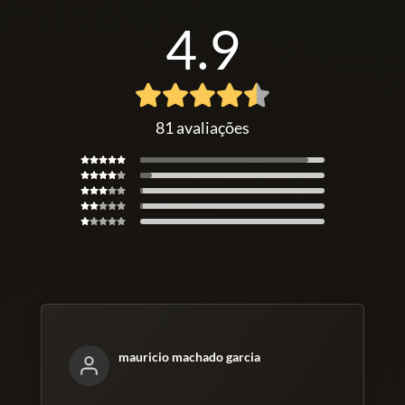
Após adquirir ao curso, se você não gostar do meu
4.9
treinamento ou não tiver o resultado que deseja nesse
período, basta enviar um e-mail que devolvemos
100% do valor investido.
Fique tranquilo. Não tem letras miúdas nessa página
81 avaliações
ou um contrato com termos difíceis.
É simples como você imagina. Basta entrar em contato
com nossa equipe pedindo o seu reembolso e nós
devolvemos todo o seu investimento.
🔒
Informação Importante
Esta oferta é composta por itens de naturezas
mauricio machado garcia
distintas, incluindo produto editorial digital e serviço
educacional, conforme descrito nos termos