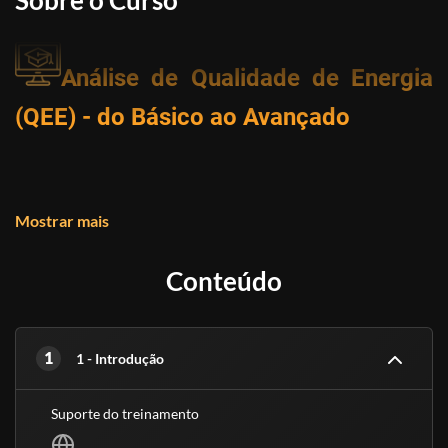
Sobre o Curso
Análise de Qualidade de Energia
(QEE) - do Básico ao Avançado
Este curso é destinado para profissionais que desejam
Mostrar mais
conhecer os aspectos básicos sobre a Qualidade de
Energia de Uma Instalação Elétrica, bem como ter os
Conteúdo
conhecimentos para identificar as principais falhas e
fenômenos que ocorrem na rede elétrica. Aliado a
livros técnicos digitais exclusivos.
1
1 - Introdução
Suporte do treinamento